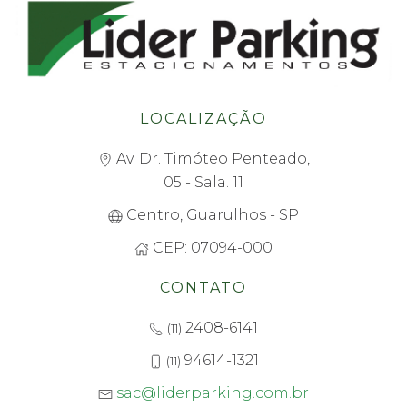
LOCALIZAÇÃO
Av. Dr. Timóteo Penteado,
05 - Sala. 11
Centro, Guarulhos - SP
CEP: 07094-000
CONTATO
2408-6141
(11)
94614-1321
(11)
sac@liderparking.com.br